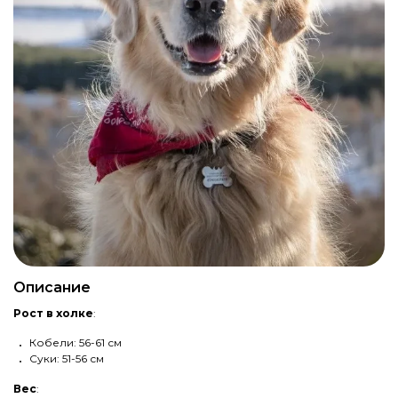
Описание
Рост в холке
:
Кобели: 56-61 см
Суки: 51-56 см
Вес
: