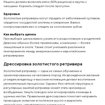
Рацион должен включать мясо (50% рациона) и крупы с
овощами. Кормить следует после прогулки.
Здоровье
:
Золотистые ретриверы могут страдать от заболеваний суставов,
сердечно-сосудистой системы и ожирения. Важно
контролировать вес и следить за состоянием зубов.
Как выбрать щенка
:
При выборе щенка важно узнать его родословную и родителей.
Девочки обычно более привязчивы, а мальчики — более
смышленые в охоте. Также стоит учитывать различия в
темпераменте между американскими и европейскими
ретриверами.
Дрессировка золотистого ретривера
Золотистый ретривер — одна из самых обучаемых и
ориентированных на человека пород. Их врождённое желание
угождать владельцу и высокая мотивация делают воспитание
увлекательным процессом. Однако без чёткой структуры и
регулярных занятий ретривер может стать чрезмерно
возбудимым, тянуть поводок или игнорировать команды в
шумных местах. Правильная дрессировка помогает направить
природную энергию в полезное русло и вырастить
спокойного, управляемого компаньона.