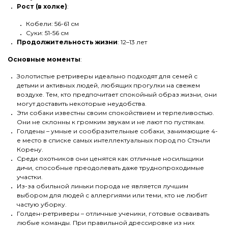
Рост (в холке)
:
Кобели: 56-61 см
Суки: 51-56 см
Продолжительность жизни
: 12–13 лет
Основные моменты
:
Золотистые ретриверы идеально подходят для семей с
детьми и активных людей, любящих прогулки на свежем
воздухе. Тем, кто предпочитает спокойный образ жизни, они
могут доставить некоторые неудобства.
Эти собаки известны своим спокойствием и терпеливостью.
Они не склонны к громким звукам и не лают по пустякам.
Голдены – умные и сообразительные собаки, занимающие 4-
е место в списке самых интеллектуальных пород по Стэнли
Корену.
Среди охотников они ценятся как отличные носильщики
дичи, способные преодолевать даже труднопроходимые
участки.
Из-за обильной линьки порода не является лучшим
выбором для людей с аллергиями или теми, кто не любит
частую уборку.
Голден-ретриверы – отличные ученики, готовые осваивать
любые команды. При правильной дрессировке из них