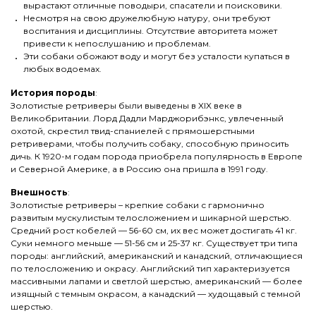
вырастают отличные поводыри, спасатели и поисковики.
Несмотря на свою дружелюбную натуру, они требуют
воспитания и дисциплины. Отсутствие авторитета может
привести к непослушанию и проблемам.
Эти собаки обожают воду и могут без усталости купаться в
любых водоемах.
История породы
:
Золотистые ретриверы были выведены в XIX веке в
Великобритании. Лорд Дадли Марджорибэнкс, увлеченный
охотой, скрестил твид-спаниелей с прямошерстными
ретриверами, чтобы получить собаку, способную приносить
дичь. К 1920-м годам порода приобрела популярность в Европе
и Северной Америке, а в Россию она пришла в 1991 году.
Внешность
:
Золотистые ретриверы – крепкие собаки с гармонично
развитым мускулистым телосложением и шикарной шерстью.
Средний рост кобелей — 56-60 см, их вес может достигать 41 кг.
Суки немного меньше — 51-56 см и 25-37 кг. Существует три типа
породы: английский, американский и канадский, отличающиеся
по телосложению и окрасу. Английский тип характеризуется
массивными лапами и светлой шерстью, американский — более
изящный с темным окрасом, а канадский — худощавый с темной
шерстью.