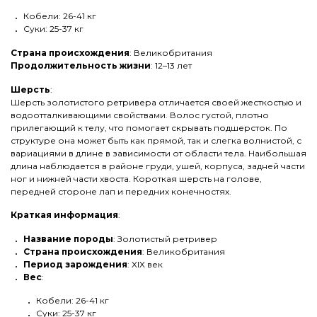
Кобели: 26-41 кг
Суки: 25-37 кг
Страна происхождения
: Великобритания
Продолжительность жизни
: 12–13 лет
Шерсть
:
Шерсть золотистого ретривера отличается своей жесткостью и
водоотталкивающими свойствами. Волос густой, плотно
прилегающий к телу, что помогает скрывать подшерсток. По
структуре она может быть как прямой, так и слегка волнистой, с
вариациями в длине в зависимости от области тела. Наибольшая
длина наблюдается в районе груди, ушей, корпуса, задней части
ног и нижней части хвоста. Короткая шерсть на голове,
передней стороне лап и передних конечностях.
Краткая информация
:
Название породы
: Золотистый ретривер
Страна происхождения
: Великобритания
Период зарождения
: XIX век
Вес
:
Кобели: 26-41 кг
Суки: 25-37 кг