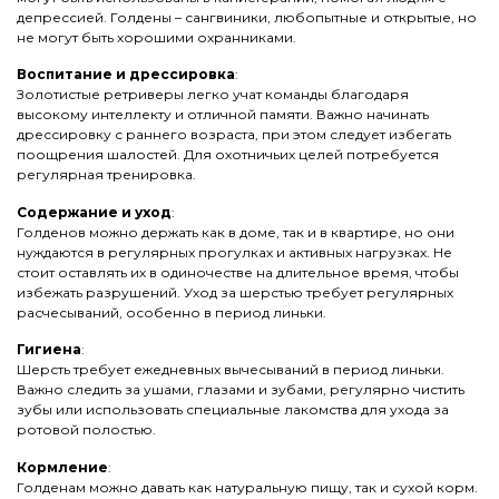
депрессией. Голдены – сангвиники, любопытные и открытые, но
не могут быть хорошими охранниками.
Воспитание и дрессировка
:
Золотистые ретриверы легко учат команды благодаря
высокому интеллекту и отличной памяти. Важно начинать
дрессировку с раннего возраста, при этом следует избегать
поощрения шалостей. Для охотничьих целей потребуется
регулярная тренировка.
Содержание и уход
:
Голденов можно держать как в доме, так и в квартире, но они
нуждаются в регулярных прогулках и активных нагрузках. Не
стоит оставлять их в одиночестве на длительное время, чтобы
избежать разрушений. Уход за шерстью требует регулярных
расчесываний, особенно в период линьки.
Гигиена
:
Шерсть требует ежедневных вычесываний в период линьки.
Важно следить за ушами, глазами и зубами, регулярно чистить
зубы или использовать специальные лакомства для ухода за
ротовой полостью.
Кормление
:
Голденам можно давать как натуральную пищу, так и сухой корм.