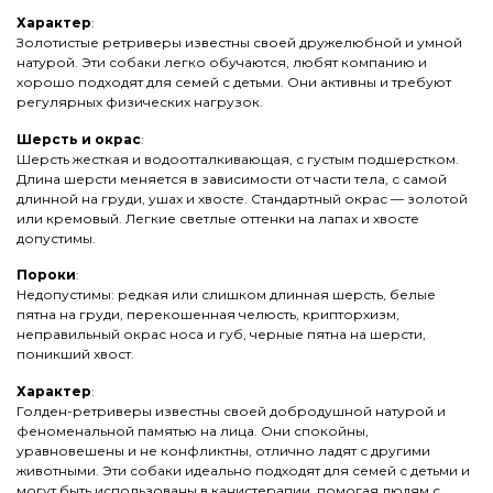
Характер
:
Золотистые ретриверы известны своей дружелюбной и умной
натурой. Эти собаки легко обучаются, любят компанию и
хорошо подходят для семей с детьми. Они активны и требуют
регулярных физических нагрузок.
Шерсть и окрас
:
Шерсть жесткая и водоотталкивающая, с густым подшерстком.
Длина шерсти меняется в зависимости от части тела, с самой
длинной на груди, ушах и хвосте. Стандартный окрас — золотой
или кремовый. Легкие светлые оттенки на лапах и хвосте
допустимы.
Пороки
:
Недопустимы: редкая или слишком длинная шерсть, белые
пятна на груди, перекошенная челюсть, крипторхизм,
неправильный окрас носа и губ, черные пятна на шерсти,
поникший хвост.
Характер
:
Голден-ретриверы известны своей добродушной натурой и
феноменальной памятью на лица. Они спокойны,
уравновешены и не конфликтны, отлично ладят с другими
животными. Эти собаки идеально подходят для семей с детьми и
могут быть использованы в канистерапии, помогая людям с